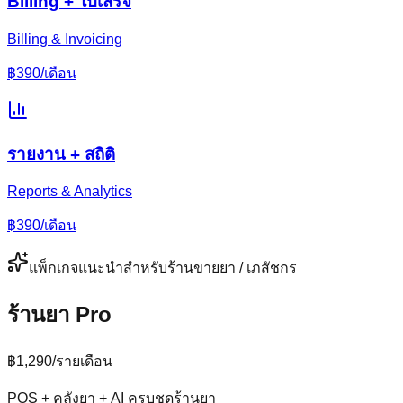
Billing + ใบเสร็จ
Billing & Invoicing
฿
390
/เดือน
รายงาน + สถิติ
Reports & Analytics
฿
390
/เดือน
แพ็กเกจแนะนำสำหรับ
ร้านขายยา / เภสัชกร
ร้านยา Pro
฿
1,290
/
รายเดือน
POS + คลังยา + AI ครบชุดร้านยา