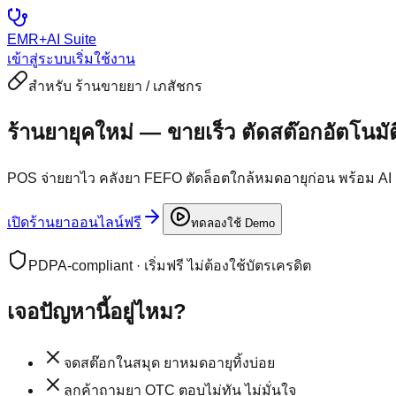
EMR+AI
Suite
เข้าสู่ระบบ
เริ่มใช้งาน
สำหรับ
ร้านขายยา / เภสัชกร
ร้านยายุคใหม่ — ขายเร็ว ตัดสต๊อกอัตโนมัต
POS จ่ายยาไว คลังยา FEFO ตัดล็อตใกล้หมดอายุก่อน พร้อม AI 
เปิดร้านยาออนไลน์ฟรี
ทดลองใช้ Demo
PDPA-compliant · เริ่มฟรี ไม่ต้องใช้บัตรเครดิต
เจอปัญหานี้อยู่ไหม?
จดสต๊อกในสมุด ยาหมดอายุทิ้งบ่อย
ลูกค้าถามยา OTC ตอบไม่ทัน ไม่มั่นใจ